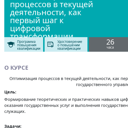
процессов в текущей
деятельности, как
первый шаг к
цифровой
трансформации
26
муниципального
Программа
Удостоверение
повышения
о повышении
часа
квалификации
квалификации
управления
О КУРСЕ
Оптимизация процессов в текущей деятельности, как п
государственного управл
Цель:
Формирование теоретических и практических навыков ци
оказания государственных услуг и выполнения государстве
служащих.
Задачи: