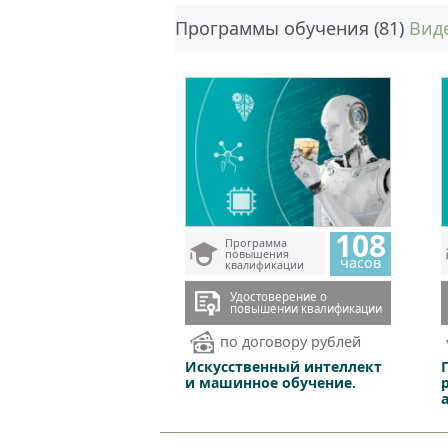
Программы обучения (81)
Виде
108
Программа
повышения
часов
квалификации
Удостоверение о
повышении квалификации
по договору рублей
Искусственный интеллект
и машинное обучение.