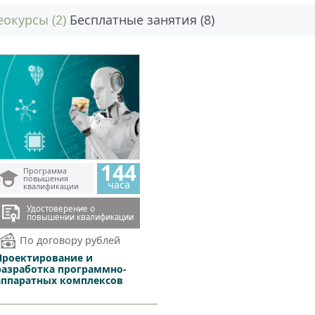
окурсы (2)
Бесплатные занятия (8)
144
Программа
повышения
часа
квалификации
Удостоверение о
повышении квалификации
По договору рублей
Проектирование и
разработка программно-
аппаратных комплексов