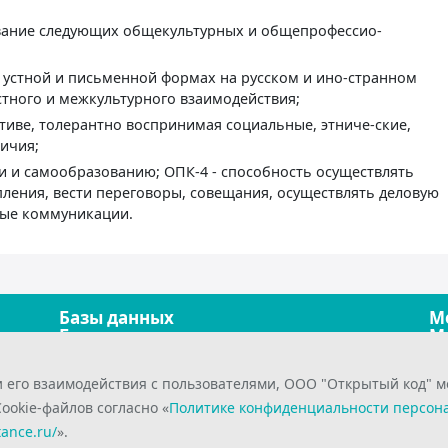
вание следующих общекультурных и общепрофессио-
в устной и письменной формах на русском и ино-странном
тного и межкультурного взаимодействия;
ктиве, толерантно воспринимая социальные, этниче-ские,
ичия;
ии и самообразованию; ОПК-4 - способность осуществлять
ления, вести переговоры, совещания, осуществлять деловую
ные коммуникации.
Базы данных
М
Безопасность
М
Графика и дизайн
О
Закупочная деятельность
П
и его взаимодействия с пользователями, ООО "Открытый код" 
Инновационный менеджмент
Т
Интернет-технологии
У
okie-файлов согласно «
Политике конфиденциальности персон
Информационные системы
Э
tance.ru/
».