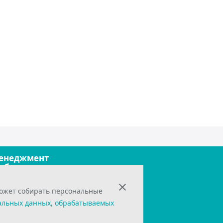
енеджмент
обильные технологии
фисные технологии
рограммирование
может собирать персональные
ехнологии и оборудование
правление инновациями
альных данных, обрабатываемых
кономика