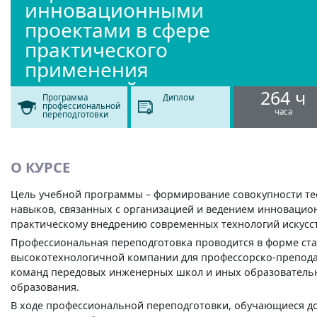
инновационными
проектами в сфере
практического
применения
технологий
264 ч
Программа
Диплом
искусственного
профессиональной
часа
переподготовки
интеллекта
О КУРСЕ
Цель учебной программы – формирование совокупности те
навыков, связанных с организацией и ведением инновацио
практическому внедрению современных технологий искусст
Профессиональная переподготовка проводится в форме ста
высокотехнологичной компании для профессорско-преподав
команд передовых инженерных школ и иных образователь
образования.
В ходе профессиональной переподготовки, обучающиеся д