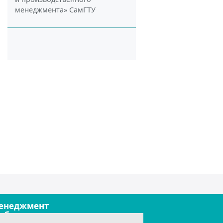
менеджмента» СамГТУ
енеджмент
обильные технологии