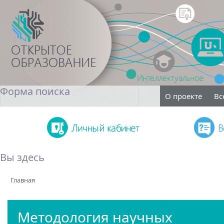
Форма поиска
О проекте
Вс
Поиск
Вы здесь
Главная
Методология научных