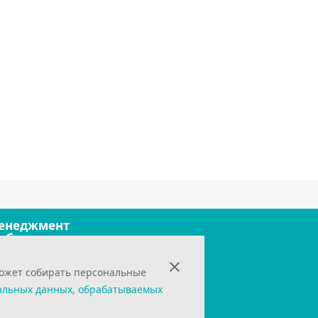
енеджмент
обильные технологии
фисные технологии
рограммирование
может собирать персональные
ехнологии и оборудование
правление инновациями
альных данных, обрабатываемых
кономика