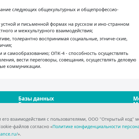
вание следующих общекультурных и общепрофессио-
в устной и письменной формах на русском и ино-странном
тного и межкультурного взаимодействия;
ктиве, толерантно воспринимая социальные, этниче-ские,
ичия;
ии и самообразованию; ОПК-4 - способность осуществлять
ления, вести переговоры, совещания, осуществлять деловую
ные коммуникации.
Базы данных
М
Безопасность
М
Графика и дизайн
О
Закупочная деятельность
П
и его взаимодействия с пользователями, ООО "Открытый код" 
Инновационный менеджмент
Т
Интернет-технологии
У
okie-файлов согласно «
Политике конфиденциальности персон
Информационные системы
Э
tance.ru/
».