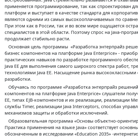
применяется программирование, так как спроектирован д
платформ и выступает в качестве стандарта для корпорати
являются одними из самых высокооплачиваемых по сравне
При этом как в России, так и во всем мире ощущается ост
специалистов в этой области. Поэтому спрос на Java-прогр
продолжает стабильно расти.
Основная цель программы «Разработка энтерпрайз решен
бизнес компонентов на платформе Java Enterprice» - приоб
практических навыков по разработке программного обесп
Java EE для выполнения самого широкого спектра работ, т
технологиями Java EE. Насыщение рынка высококлассными с
разработки.
Обучаясь по программе «Разработка энтерпрайз решений,
компонентов на платформе Java Enterprice» слушатели пол
EE, типах EJB-компонентов и их реализации, реализации Me
службы Timer, реализации Java Interceptors, способах упра
механизмов защиты и обработки исключений.
Образовательная программа «Основы объектно-ориентир
Практика применения на языке Java» соответствует основн
обозначенным в исследовании «Education 2035» -интернети