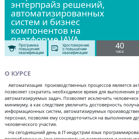
энтерпрайз решений,
автоматизированных
систем и бизнес
компонентов на
платформе JAVA
40
ENTERPRISE
Программа
Удостоверение
повышения
о повышении
часа
квалификации
квалификации
О КУРСЕ
Автоматизация производственных процессов является акт
позволяет сократить необходимое время для выполнения р
автоматизируемых задач. Позволяет исключить человечески
минимуму, а как следствие увеличить достоверность полу
информационных систем, автоматизируемых производствен
персонал, позволяя ему сосредоточиться на выполнение др
человеческого участия.
На сегодняшний день в IT-индустрии язык программирован
востребованных. Java стремительно развивается и охватыва