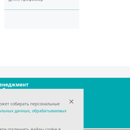
енеджмент
обильные технологии
фисные технологии
рограммирование
может собирать персональные
ехнологии и оборудование
правление инновациями
альных данных, обрабатываемых
кономика
жете отключить файлы cookie в